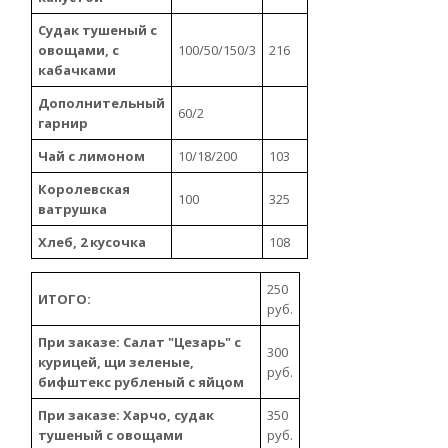
Судак тушеный с
овощами, с
100/50/150/3
216
кабачками
Дополнительный
60/2
гарнир
Чай с лимоном
10/18/200
103
Королевская
100
325
ватрушка
Хлеб, 2 кусочка
108
250
ИТОГО:
руб.
При заказе: Салат "Цезарь" с
300
курицей, щи зеленые,
руб.
бифштекс рубленый с яйцом
При заказе: Харчо, судак
350
тушеный с овощами
руб.