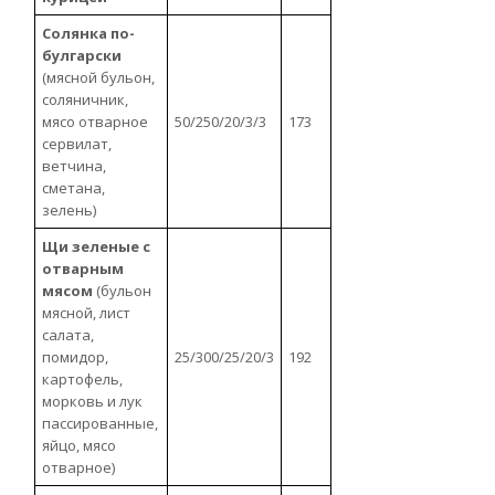
Солянка по-
булгарски
(мясной бульон,
соляничник,
мясо отварное
50/250/20/3/3
173
сервилат,
ветчина,
сметана,
зелень)
Щи зеленые с
отварным
мясом
(бульон
мясной, лист
салата,
помидор,
25/300/25/20/3
192
картофель,
морковь и лук
пассированные,
яйцо, мясо
отварное)