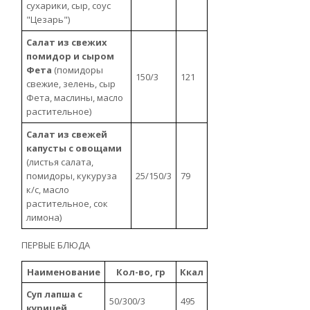
сухарики, сыр, соус
"Цезарь")
Салат из свежих
помидор и сыром
Фета
(помидоры
150/3
121
свежие, зелень, сыр
Фета, маслины, масло
растительное)
Салат из свежей
капусты с овощами
(листья салата,
помидоры, кукуруза
25/150/3
79
к/с, масло
растительное, сок
лимона)
ПЕРВЫЕ БЛЮДА
Наименование
Кол-во, гр
Ккал
Суп лапша с
50/300/3
495
курицей