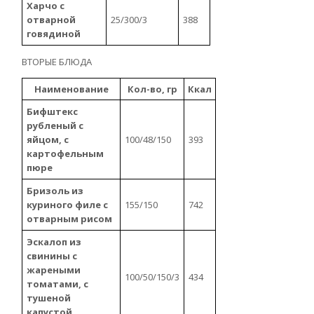
Харчо с
отварной
25/300/3
388
говядиной
ВТОРЫЕ БЛЮДА
Наименование
Кол-во, гр
Ккал
Бифштекс
рубленый с
яйцом, с
100/48/150
393
картофельным
пюре
Бризоль из
куриного филе с
155/150
742
отварным рисом
Эскалоп из
свинины с
жареными
100/50/150/3
434
томатами, с
тушеной
капустой