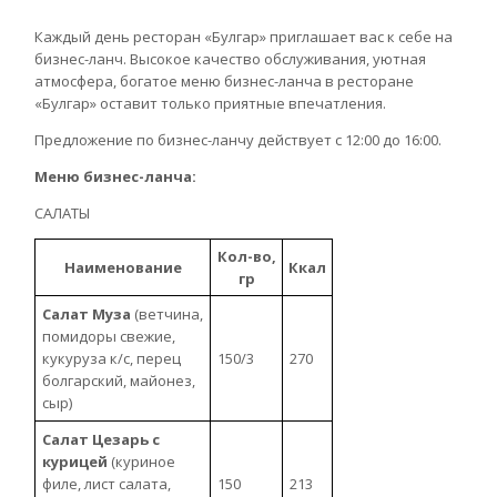
Каждый день ресторан «Булгар» приглашает вас к себе на
бизнес-ланч. Высокое качество обслуживания, уютная
атмосфера, богатое меню бизнес-ланча в ресторане
«Булгар» оставит только приятные впечатления.
Предложение по бизнес-ланчу действует с 12:00 до 16:00.
Меню бизнес-ланча:
САЛАТЫ
Кол-во,
Наименование
Ккал
гр
Салат Муза
(ветчина,
помидоры свежие,
кукуруза к/с, перец
150/3
270
болгарский, майонез,
сыр)
Салат Цезарь с
курицей
(куриное
филе, лист салата,
150
213