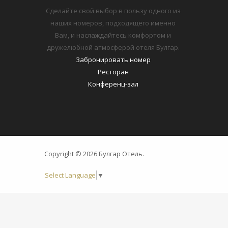
Сделайте свой выбор в пользу одного из
наших номеров, подходящего именно
Вам, и наслаждайтесь комфортом и
дружелюбной атмосферой отеля Булгар.
Забронировать номер
Ресторан
Конференц-зал
Copyright © 2026 Булгар Отель.
Select Language
▼