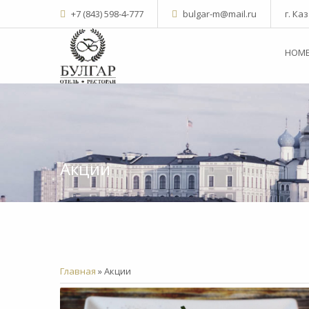
+7 (843) 598-4-777
bulgar-m@mail.ru
г. Ка
НОМ
Акции
Главная
»
Акции