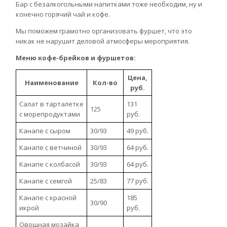
Бар с безалкогольными напитками тоже необходим, ну и
конечно горячий чай и кофе.
Мы поможем грамотно организовать фуршет, что это
никак не нарушит деловой атмосферы мероприятия.
Меню кофе-брейков и фуршетов:
Цена,
Наименование
Кол-во
руб.
Салат в тарталетке
131
125
с морепродуктами
руб.
Канапе с сыром
30/93
49 руб.
Канапе с ветчиной
30/93
64 руб.
Канапе с колбасой
30/93
64 руб.
Канапе с семгой
25/83
77 руб.
Канапе с красной
185
30/90
икрой
руб.
Овощная мозайка