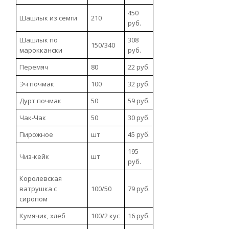
450
Шашлык из семги
210
руб.
Шашлык по
308
150/340
мароккански
руб.
Перемяч
80
22 руб.
Эч почмак
100
32 руб.
Дурт почмак
50
59 руб.
Чак-Чак
50
30 руб.
Пирожное
шт
45 руб.
195
Чиз-кейк
шт
руб.
Королевская
ватрушка с
100/50
79 руб.
сиропом
Кумячик, хлеб
100/2 кус
16 руб.