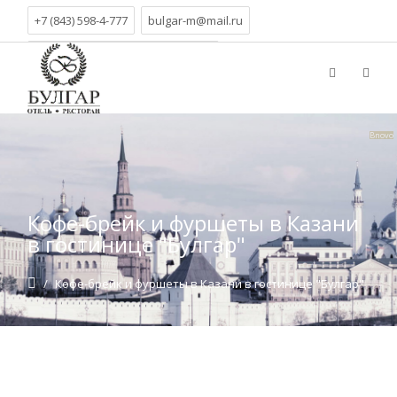
+7 (843) 598-4-777
bulgar-m@mail.ru
г. Казань, ул. Вишневского, д.21
Bnovo
Кофе-брейк и фуршеты в Казани
в гостинице "Булгар"
/
Кофе-брейк и фуршеты в Казани в гостинице "Булгар"