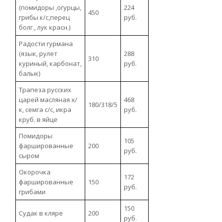
(помидоры ,огурцы,
224
450
грибы к/с,перец
руб.
болг., лук красн.)
Радости гурмана
(язык, рулет
288
310
куриный, карбонат,
руб.
балык)
Трапеза русских
царей масляная х/
468
180/318/5
к, семга с/с, икра
руб.
круб. в яйце
Помидоры
105
фаршированные
200
руб.
сыром
Окорочка
172
фаршированные
150
руб.
грибами
150
Судак в кляре
200
руб.