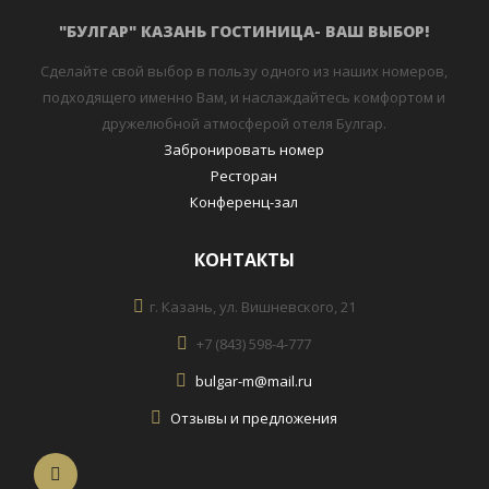
"БУЛГАР" КАЗАНЬ ГОСТИНИЦА- ВАШ ВЫБОР!
Сделайте свой выбор в пользу одного из наших номеров,
подходящего именно Вам, и наслаждайтесь комфортом и
дружелюбной атмосферой отеля Булгар.
Забронировать номер
Ресторан
Конференц-зал
КОНТАКТЫ
г. Казань, ул. Вишневского, 21
+7 (843) 598-4-777
bulgar-m@mail.ru
Отзывы и предложения